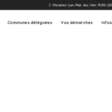
Horaires: Lun, Mar, Jeu, Ven 7h30-1
Communes déléguées
Vos démarches
Infos