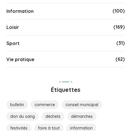
(100)
Information
(169)
Loisir
(31)
Sport
(62)
Vie pratique
Étiquettes
bulletin
commerce
conseil municipal
don du sang
déchets
démarches
festivités
foire à tout
information