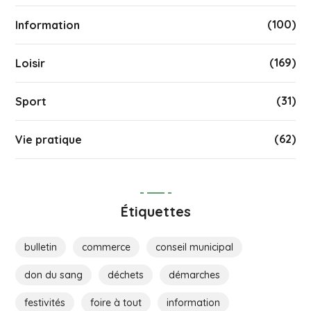
(100)
Information
(169)
Loisir
(31)
Sport
(62)
Vie pratique
Étiquettes
bulletin
commerce
conseil municipal
don du sang
déchets
démarches
festivités
foire à tout
information