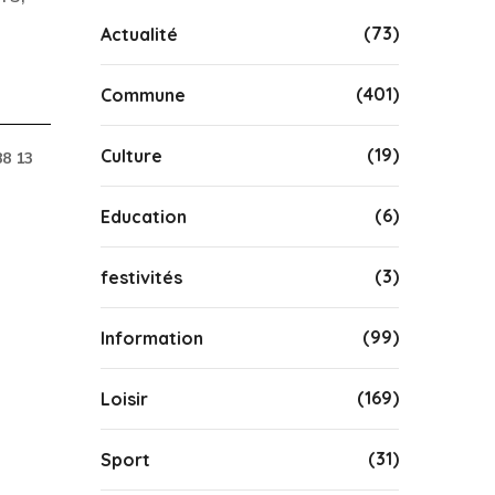
(73)
Actualité
(401)
Commune
(19)
Culture
88 13
(6)
Education
(3)
festivités
(99)
Information
(169)
Loisir
(31)
Sport