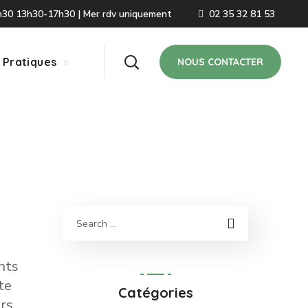
2h30 13h30-17h30 | Mer rdv uniquement
02 35 32 81 53
 Pratiques
NOUS CONTACTER
nts
te
Catégories
rs,