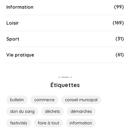
(99)
Information
(169)
Loisir
(31)
Sport
(61)
Vie pratique
Étiquettes
bulletin
commerce
conseil municipal
don du sang
déchets
démarches
festivités
foire à tout
information